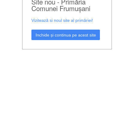
Site nou - Primăria
Comunei Frumușani
Vizitează si noul site al primăriei!
Inchide și continua pe acest site