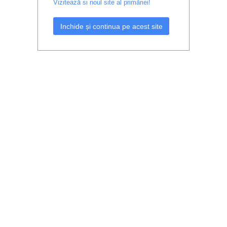
Vizitează si noul site al primăriei!
Inchide și continua pe acest site