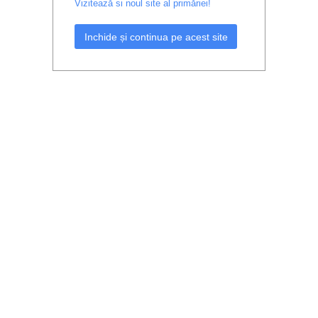
Vizitează si noul site al primăriei!
Inchide și continua pe acest site