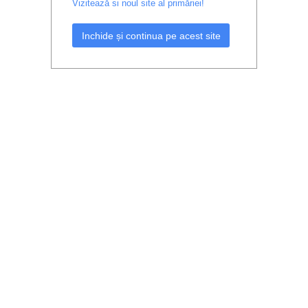
Vizitează si noul site al primăriei!
Inchide și continua pe acest site